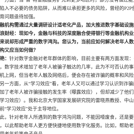
陷入不必要的债务陷阱，从而难以承担更多的风险，曾经的P2P
育问题亟待加强。
融机构需通过大量调研设计适老化产品，加大推进数字基础设施
浪财经：现如今，金融与科技的深度融合使得银行等金融机构业
来说却形成严重的数字鸿沟。您认为，当前应如何解决老年人数
构又应当如何做？
艳：
针对数字金融对老年群体的影响，目前主要有两方面发现：
，数字技术增加了老年人被骗子触达的几率，此为不可否认的事
机上网，但当老年人触及网络后，便会存在被诈骗的概率和风险
另一方面，从“学习效应”看，老年人又可以通过学习认识到诈
加了老年人被诈骗接触的发生率（曝露效应），但却减少了他们
学习效应）。我和北京大学国家发展研究院的雷晓燕教授、中山
前“学习效应”处于主导地位。
此，针对老年人所遇到的数字鸿沟问题，不能因噎废食，还是要
，以此帮助老年人更方便快捷地使用数字化服务。比如，帮助老
用老年机等电子产品。