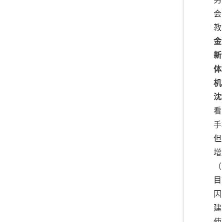
会
教
金
新
体
机
沈
看
手
但
增
（
目
因
建
使