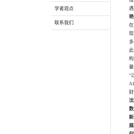
遇
学者观点
艳
联系我们
在
现
多
此
构
量
“
A
财
沈
数
新
展
何