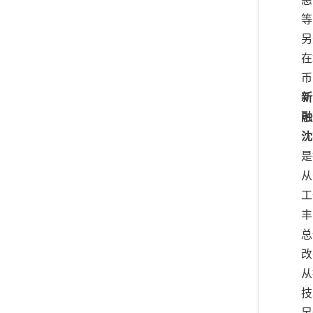
等
另
在
币
新
融
沈
是
从
工
丰
总
改
从
技
另