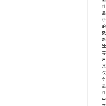
伴
最
析
的
数
新
沈
等
户
其
仅
务
最
伴
中
来