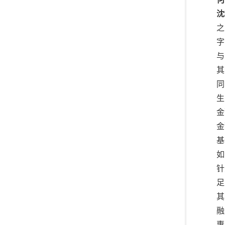
沈
之
字
与
其
同
生
金
金
基
如
针
足
其
融
惠