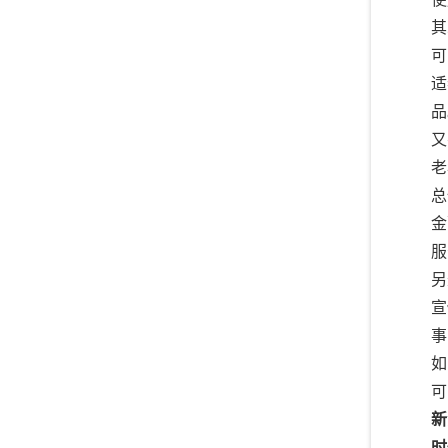
其
可
适
品
又
老
总
金
服
另
宣
事
如
可
新
时