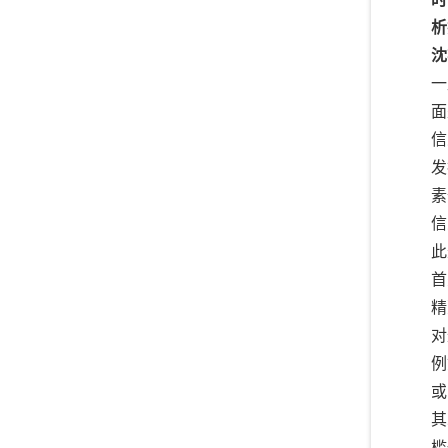
析
沈
一
面
信
发
素
信
此
首
精
对
例
或
其
槛