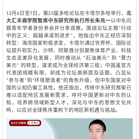
12月6日至7日，第23届多哈论坛在卡塔尔多哈举行，
北
大汇丰商学院智库中东研究所执行所长朱兆一
以中东问
题青年学者身份参会并分享观察。围绕论坛主题“行动
中的正义：超越承诺到进步”，他指出中东正经历深刻
转型：海湾国家积极求变，卡塔尔通过世界杯、国际论
坛提升软实力，沙特、阿联酋分别聚焦体育产业、科技
生态走差异化发展，同时推动从 “石油美元” 到 “算力
美元” 的转型，谋求成为全球经济第三极；中国虽官方
代表团规模有限，却成为论坛高频提及话题，凸显从
“参与者”到“环境塑造者”的角色升级，但中东国家对中
国的认知仍偏工具性。他还指出，传统中东研究框架已
难以适配地区发展新需求，呼吁中国更新对中东的认
知，培养跨领域新型人才，深化与中东的思想文化共
鸣，以应对全球秩序重构下的地区新机遇与挑战。